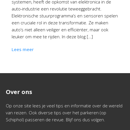
systemen, heeft de opkomst van elektronica in de
auto-industrie een revolutie teweeggebracht.
Elektronische stuurprogramma’s en sensoren spelen
een cruciale rol in deze transformatie. Ze maken
auto’s niet alleen veiliger en efficiënter, maar ook
leuker om mee te rijden. In deze blog […]
Lees meer
Over ons
Op onze site lees je veel tips en informatie over de wereld
van reizen. Ook diverse tips over het parkeren (op
Schiphol) passeren de revue. Blijf ons dus volgen.