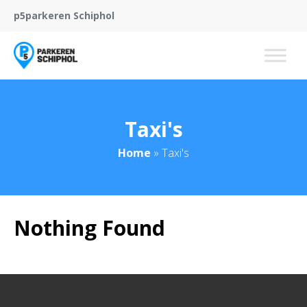
p5parkeren Schiphol
Taxi's
Home
»
Taxi's
Nothing Found