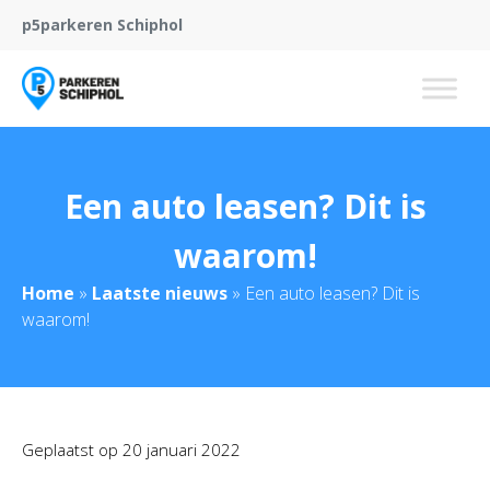
p5parkeren Schiphol
Een auto leasen? Dit is
waarom!
Home
»
Laatste nieuws
»
Een auto leasen? Dit is
waarom!
Geplaatst op
20 januari 2022