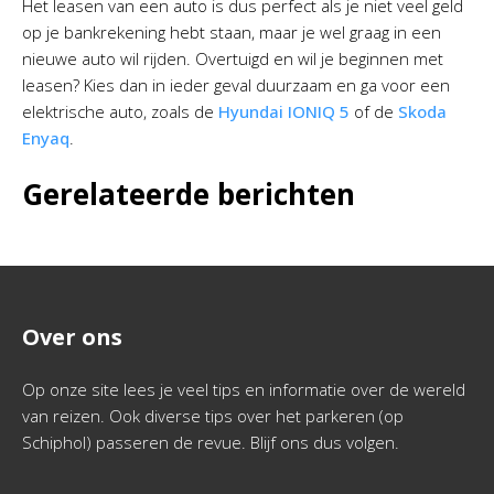
Het leasen van een auto is dus perfect als je niet veel geld
op je bankrekening hebt staan, maar je wel graag in een
nieuwe auto wil rijden. Overtuigd en wil je beginnen met
leasen? Kies dan in ieder geval duurzaam en ga voor een
elektrische auto, zoals de
Hyundai IONIQ 5
of de
Skoda
Enyaq
.
Gerelateerde berichten
Over ons
Op onze site lees je veel tips en informatie over de wereld
van reizen. Ook diverse tips over het parkeren (op
Schiphol) passeren de revue. Blijf ons dus volgen.