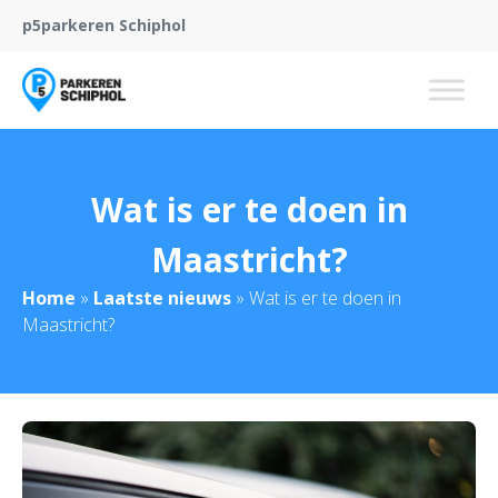
p5parkeren Schiphol
Wat is er te doen in
Maastricht?
Home
»
Laatste nieuws
»
Wat is er te doen in
Maastricht?